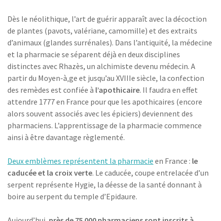
Dès le néolithique, l’art de guérir apparaît avec la décoction
de plantes (pavots, valériane, camomille) et des extraits
d’animaux (glandes surrénales). Dans l’antiquité, la médecine
et la pharmacie se séparent déjà en deux disciplines
distinctes avec Rhazès, un alchimiste devenu médecin. A
partir du Moyen-à‚ge et jusqu’au XVIIIe siècle, la confection
des remèdes est confiée à
l’apothicaire
. Il faudra en effet
attendre 1777 en France pour que les apothicaires (encore
alors souvent associés avec les épiciers) deviennent des
pharmaciens. L’apprentissage de la pharmacie commence
ainsi à être davantage règlementé.
Deux emblèmes représentent la pharmacie
en France :
le
caducée et la croix verte
. Le caducée, coupe entrelacée d’un
serpent représente Hygie, la déesse de la santé donnant à
boire au serpent du temple d’Epidaure.
Aujourd’hui,
près de 75 000 pharmaciens sont inscrits à