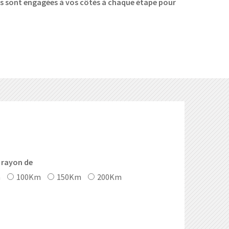
s sont engagées à vos côtés à chaque étape pour
 rayon de
m
100Km
150Km
200Km