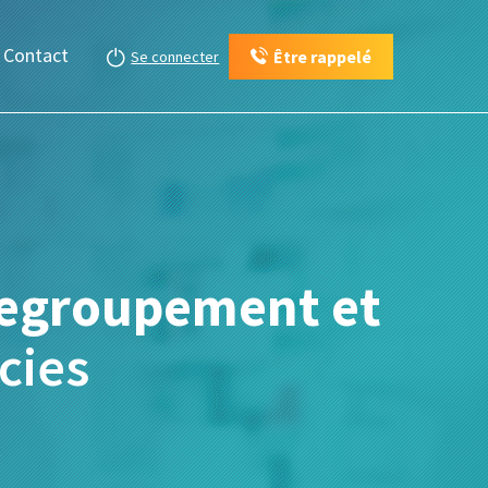
Contact
Être rappelé
Se connecter
 regroupement et
cies
.