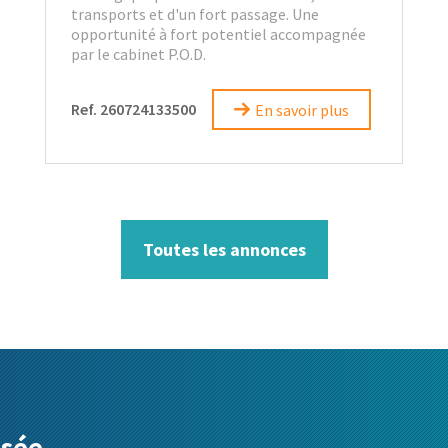
transports et d'un fort passage. Une
opportunité à fort potentiel accompagnée
par le cabinet P.O.D.
Ref. 260724133500
En savoir plus
Toutes les annonces
isée