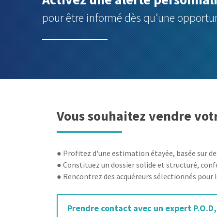
pour être informé dès qu’une opportun
Vous souhaitez vendre votr
● Profitez d'une estimation étayée, basée sur d
● Constituez un dossier solide et structuré, con
● Rencontrez des acquéreurs sélectionnés pour l
Prendre contact avec un expert P.O.D,