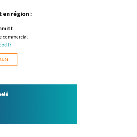
 en région :
chmitt
e commercial
od.fr
84 91
pelé