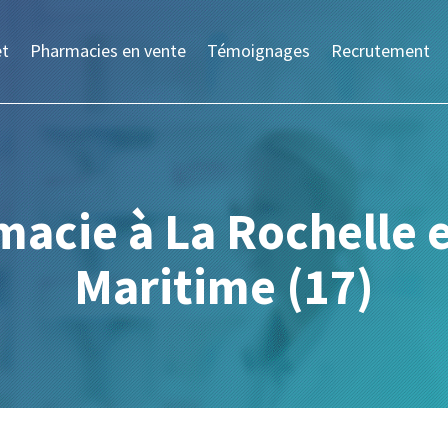
et
Pharmacies en vente
Témoignages
Recrutement
acie à La Rochelle 
Maritime (17)