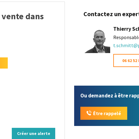
Contactez un expert
 vente dans
Thierry S
Responsabl
t.schmitt@p
06 62 52 
Ou demandez à être rap
Être rappelé
Créer une alerte