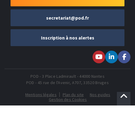
secretariat@pod.fr
Inscription à nos alertes
Suivez-nous sur
Suivez-nous
Suivez-
Youtube
sur LinkedIn
nous sur
Faceboo
POD - 3 Place Ladmirault - 44000 Nantes
POD - 45 rue de l'Avenir, A707, 33520 Bruges
Mentions légales
Plan du site
Nos guides
Gestion des Cookies