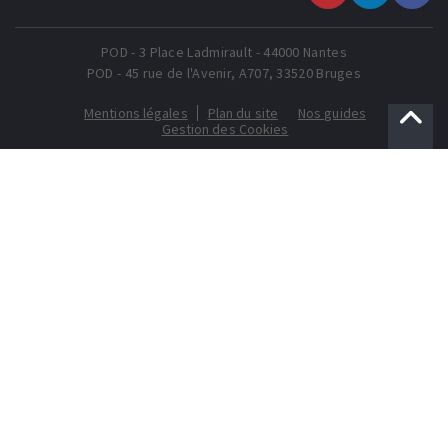
Suivez-nous sur
Suivez-nous
Suivez-
Youtube
sur LinkedIn
nous sur
Faceboo
POD - 3 Place Ladmirault - 44000 Nantes
POD - 45 rue de l'Avenir, A707, 33520 Bruges
Mentions légales
Plan du site
Nos guides
Gestion des Cookies