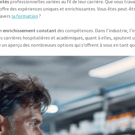
nités
professionnelles variées au fil de leur carrière. Que vous trav
offre des expériences uniques et enrichissantes. Vous êtes peut-êt
ravers
la formation
?
un
enrichissement constant
des compétences. Dans l’industrie, l’i
s carrières hospitalières et académiques, quant à elles, ajoutent 
e un aperçu des nombreuses options qui s’offrent à vous en tant q