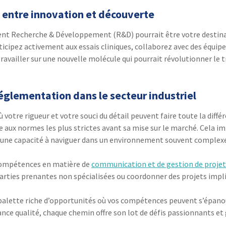
 entre innovation et découverte
ent Recherche & Développement (R&D) pourrait être votre destinati
ipez activement aux essais cliniques, collaborez avec des équipes
availler sur une nouvelle molécule qui pourrait révolutionner le 
églementation dans le secteur industriel
 votre rigueur et votre souci du détail peuvent faire toute la diff
e aux normes les plus strictes avant sa mise sur le marché. Cela
’une capacité à naviguer dans un environnement souvent complexe m
 compétences en matière de
communication et de gestion de projet
arties prenantes non spécialisées ou coordonner des projets impli
lette riche d’opportunités où vos compétences peuvent s’épanouir 
ance qualité, chaque chemin offre son lot de défis passionnants et 