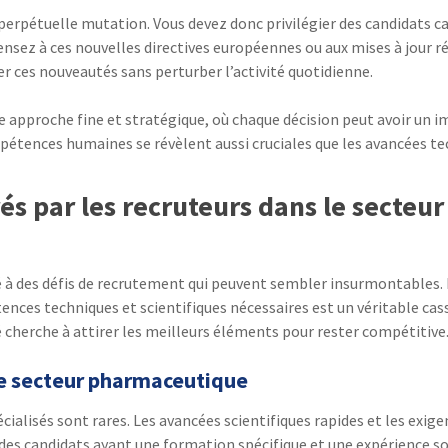
n perpétuelle mutation. Vous devez donc privilégier des candidats
nsez à ces nouvelles directives européennes ou aux mises à jour r
er ces nouveautés sans perturber l’activité quotidienne.
proche fine et stratégique, où chaque décision peut avoir un impa
étences humaines se révèlent aussi cruciales que les avancées t
rés par les recruteurs dans le secte
é à des défis de recrutement qui peuvent sembler insurmontables.
ences techniques et scientifiques nécessaires est un véritable ca
é cherche à attirer les meilleurs éléments pour rester compétitive
 le secteur pharmaceutique
ialisés sont rares. Les avancées scientifiques rapides et les exi
 des candidats ayant une formation spécifique et une expérience sol