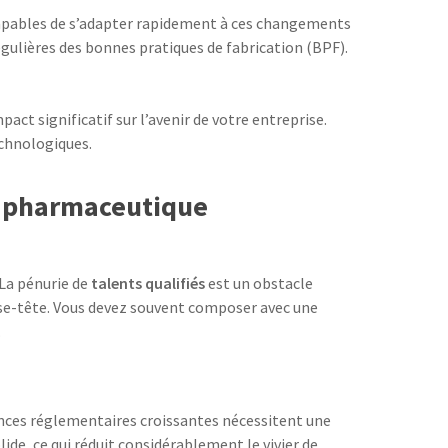
 capables de s’adapter rapidement à ces changements
égulières des bonnes pratiques de fabrication (BPF).
ct significatif sur l’avenir de votre entreprise.
echnologiques.
ur pharmaceutique
 La pénurie de
talents qualifiés
est un obstacle
sse-tête. Vous devez souvent composer avec une
.
gences réglementaires croissantes nécessitent une
ide, ce qui réduit considérablement le vivier de