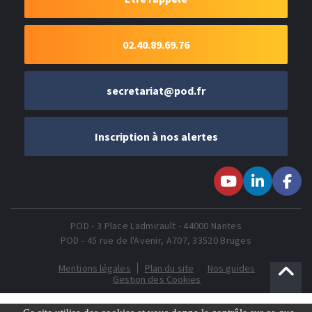
02.40.89.69.76
secretariat@pod.fr
Inscription à nos alertes
Suivez-nous sur
Suivez-nous
Suivez-
Youtube
sur LinkedIn
nous sur
Faceboo
POD - 3 Place Ladmirault - 44000 Nantes
POD - 45 rue de l'Avenir, A707, 33520 Bruges
Mentions légales
Plan du site
Nos guides
Gestion des Cookies