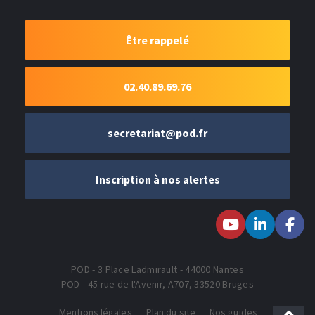
Être rappelé
02.40.89.69.76
secretariat@pod.fr
Inscription à nos alertes
Suivez-nous sur
Suivez-nous
Suivez-
Youtube
sur LinkedIn
nous sur
Faceboo
POD - 3 Place Ladmirault - 44000 Nantes
POD - 45 rue de l'Avenir, A707, 33520 Bruges
Mentions légales
Plan du site
Nos guides