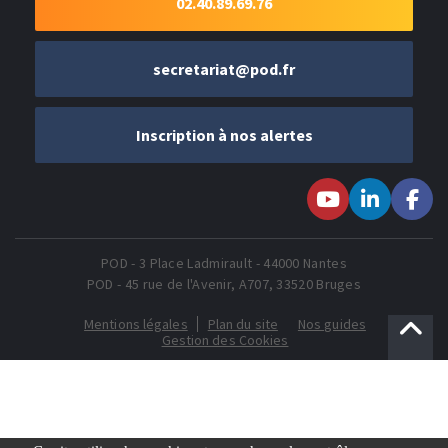
02.40.89.69.76
secretariat@pod.fr
Inscription à nos alertes
Suivez-nous sur
Suivez-nous
Suivez-
Youtube
sur LinkedIn
nous sur
Faceboo
POD - 3 Place Ladmirault - 44000 Nantes
POD - 45 rue de l'Avenir, A707, 33520 Bruges
Mentions légales
Plan du site
Nos guides
Gestion des Cookies