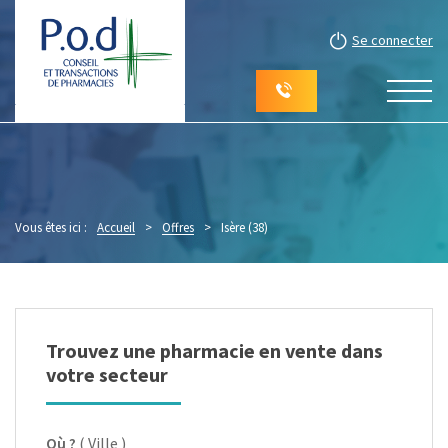
Se connecter
Vous êtes ici :
Accueil
>
Offres
>
Isère (38)
Trouvez une pharmacie en vente dans
votre secteur
Où ?
( Ville )