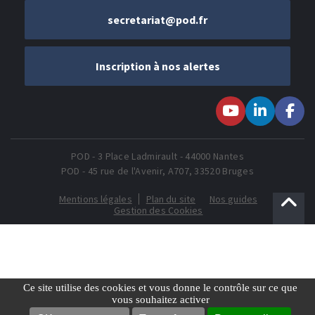
secretariat@pod.fr
Inscription à nos alertes
Suivez-nous sur
Suivez-nous
Suivez-
Youtube
sur LinkedIn
nous sur
Faceboo
POD - 3 Place Ladmirault - 44000 Nantes
POD - 45 rue de l'Avenir, A707, 33520 Bruges
Mentions légales
Plan du site
Nos guides
Gestion des Cookies
Ce site utilise des cookies et vous donne le contrôle sur ce que
vous souhaitez activer