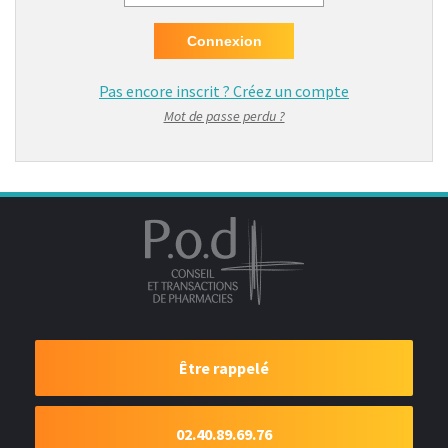
Mot de passe
Pas encore inscrit ?
Créez un compte
Mot de passe perdu ?
Être rappelé
02.40.89.69.76