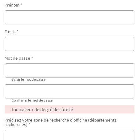
Prénom
*
E-mail
*
Mot de passe
*
Saisir le mot de passe
Confirmer le mot de passe
Indicateur de degré de sûreté
Précisez votre zone de recherche d'officine (départements
recherchés)
*