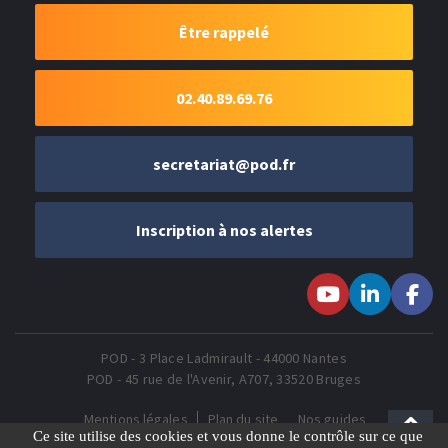
Être rappelé
02.40.89.69.76
secretariat@pod.fr
Inscription à nos alertes
Suivez-nous sur
Suivez-nous
Suivez-
Youtube
sur LinkedIn
nous sur
Faceboo
POD - 3 Place Ladmirault - 44000 Nantes
POD - 45 rue de l'Avenir, A707, 33520 Bruges
Mentions légales
Plan du site
Nos guides
Gestion des Cookies
Ce site utilise des cookies et vous donne le contrôle sur ce que