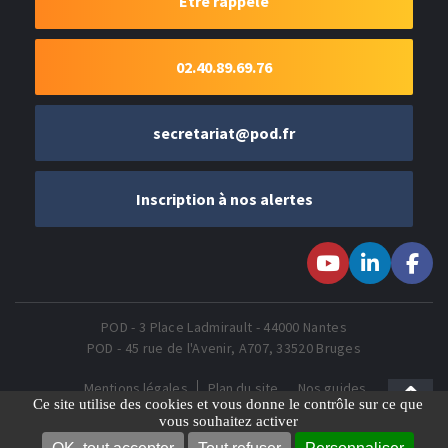
Être rappelé
02.40.89.69.76
secretariat@pod.fr
Inscription à nos alertes
Suivez-nous sur
Suivez-nous
Suivez-
Youtube
sur LinkedIn
nous sur
Faceboo
POD - 3 Place Ladmirault - 44000 Nantes
POD - 45 rue de l'Avenir, A707, 33520 Bruges
Mentions légales
Plan du site
Nos guides
Gestion des Cookies
Ce site utilise des cookies et vous donne le contrôle sur ce que
vous souhaitez activer