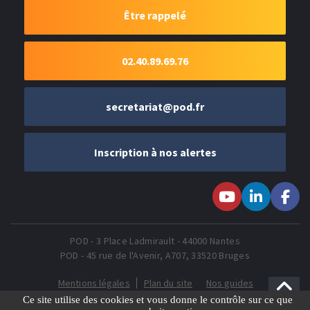
Être rappelé
02.40.89.69.76
secretariat@pod.fr
Inscription à nos alertes
Suivez-nous sur
Suivez-nous
Suivez-
Youtube
sur LinkedIn
nous sur
Faceboo
POD - 3 Place Ladmirault - 44000 Nantes
POD - 45 rue de l'Avenir, A707, 33520 Bruges
Mentions légales
Plan du site
Nos guides
Gestion des Cookies
Ce site utilise des cookies et vous donne le contrôle sur ce que