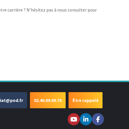
tre carrière ? N’hésitez pas à nous consulter pour
riat@pod.fr
02.40.89.69.76
Être rappelé
Suivez-nous sur
Suivez-nous
Suivez-