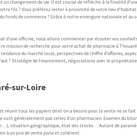
 changement de vie. Il est crucial de réfléchir à la finalité d’une
votre fils ? Vous préférez rester à proximité de votre lieu d’habita
 du fonds de commerce ? Grâce à notre envergure nationale et au
at d’une officine, nous allons commencer par écouter vos souhaits e
tre mission de recherche pour votre achat de pharmacie à Thouaré
tendance du marché local, perspectives de chiffre d’affaires, aspec
s faut ? Stratégie de financement, négociations avec le propriét
ré-sur-Loire
t réunir tous les papiers dont on a besoin pour la vente ne se fait
 ne sont généralement pas celles d’un pharmacien. Examen du bil
n…), situation géographique, état des stocks… Autant de paramètre
ir à un prix de vente juste et cohérent.