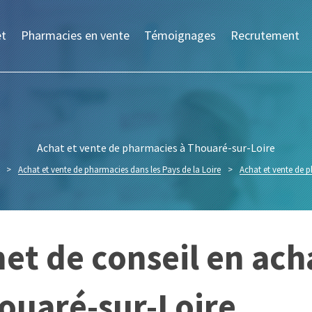
et
Pharmacies en vente
Témoignages
Recrutement
Achat et vente de pharmacies à Thouaré-sur-Loire
>
Achat et vente de pharmacies dans les Pays de la Loire
>
Achat et vente de 
et de conseil en ach
ouaré-sur-Loire