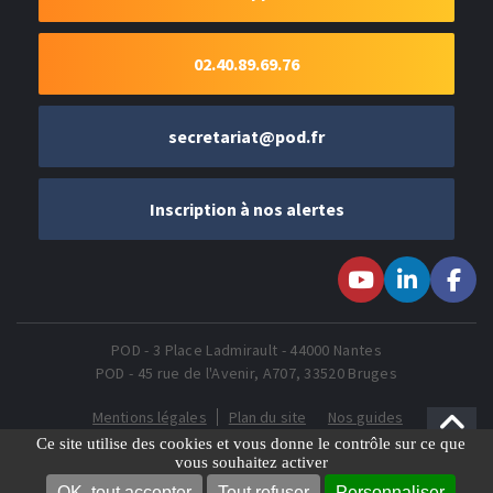
02.40.89.69.76
secretariat@pod.fr
Inscription à nos alertes
Suivez-nous sur
Suivez-nous
Suivez-
Youtube
sur LinkedIn
nous sur
Faceboo
POD - 3 Place Ladmirault - 44000 Nantes
POD - 45 rue de l'Avenir, A707, 33520 Bruges
Mentions légales
Plan du site
Nos guides
Gestion des Cookies
Ce site utilise des cookies et vous donne le contrôle sur ce que
vous souhaitez activer
OK, tout accepter
Tout refuser
Personnaliser