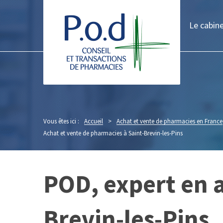
Le cabin
Vous êtes ici :
Accueil
>
Achat et vente de pharmacies en France
Achat et vente de pharmacies à Saint-Brevin-les-Pins
POD, expert en a
Brevin-les-Pins