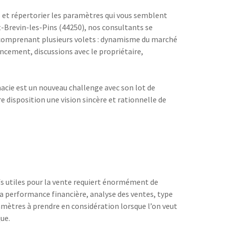
 et répertorier les paramètres qui vous semblent
t-Brevin-les-Pins (44250), nos consultants se
r comprenant plusieurs volets : dynamisme du marché
ancement, discussions avec le propriétaire,
cie est un nouveau challenge avec son lot de
re disposition une vision sincère et rationnelle de
ifs utiles pour la vente requiert énormément de
la performance financière, analyse des ventes, type
amètres à prendre en considération lorsque l’on veut
ue.