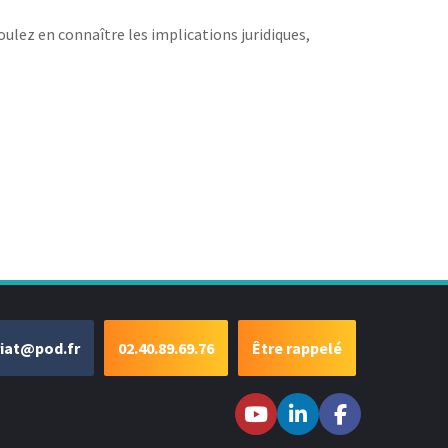
oulez en connaître les implications juridiques,
riat@pod.fr
02.40.89.69.76
Être rappelé
Suivez-nous sur
Suivez-nous
Suivez-