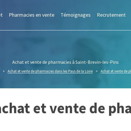
et
Pharmacies en vente
Témoignages
Recrutement
Achat et vente de pharmacies à Saint-Brevin-les-Pins
>
Achat et vente de pharmacies dans les Pays de la Loire
>
Achat et vente de 
chat et vente de pha