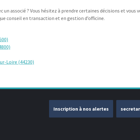
c un associé ? Vous hésitez à prendre certaines décisions et vous v
e conseil en transaction et en gestion d’officine.
600)
4800)
ur-Loire (44230)
Inscription à nos alertes
secreta