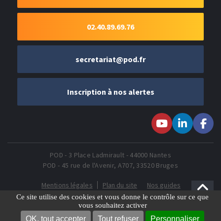
02.40.89.69.76
secretariat@pod.fr
Inscription à nos alertes
Suivez-nous sur
Suivez-nous
Suivez-
Youtube
sur LinkedIn
nous sur
Faceboo
POD - 3 Place Ladmirault - 44000 Nantes
POD - 45 rue de l'Avenir, A707, 33520 Bruges
Mentions légales
Plan du site
Nos guides
Gestion des Cookies
Ce site utilise des cookies et vous donne le contrôle sur ce que
vous souhaitez activer
OK, tout accepter
Tout refuser
Personnaliser