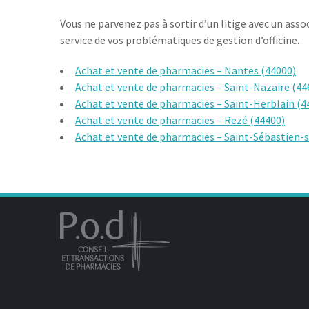
Vous ne parvenez pas à sortir d’un litige avec un ass
service de vos problématiques de gestion d’officine.
Achat et vente de pharmacies – Nantes (44000)
Achat et vente de pharmacies – Saint-Nazaire (44
Achat et vente de pharmacies – Saint-Herblain (4
Achat et vente de pharmacies – Rezé (44400)
Achat et vente de pharmacies – Saint-Sébastien-s