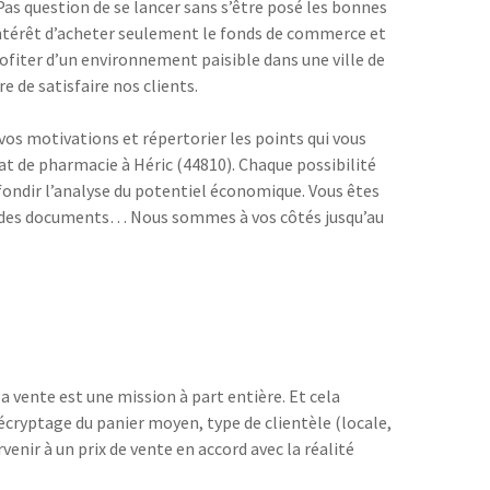
as question de se lancer sans s’être posé les bonnes
’intérêt d’acheter seulement le fonds de commerce et
rofiter d’un environnement paisible dans une ville de
de satisfaire nos clients.
vos motivations et répertorier les points qui vous
at de pharmacie à Héric (44810). Chaque possibilité
fondir l’analyse du potentiel économique. Vous êtes
ion des documents… Nous sommes à vos côtés jusqu’au
la vente est une mission à part entière. Et cela
écryptage du panier moyen, type de clientèle (locale,
nir à un prix de vente en accord avec la réalité