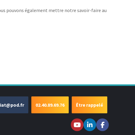
? Nous pouvons également mettre notre savoir-faire au
riat@pod.fr
02.40.89.69.76
Être rappelé
Suivez-nous sur
Suivez-nous
Suivez-