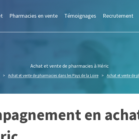
et
Pharmacies en vente
Témoignages
Recrutement
Achat et vente de pharmacies à Héric
>
Achat et vente de pharmacies dans les Pays de la Loire
>
Achat et vente de 
mpagnement en achat
ric