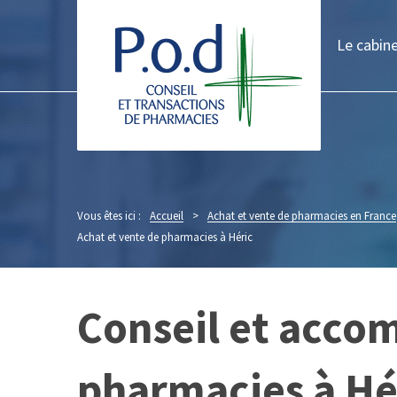
Le cabin
Vous êtes ici :
Accueil
>
Achat et vente de pharmacies en France
Achat et vente de pharmacies à Héric
Conseil et acco
pharmacies à Hé