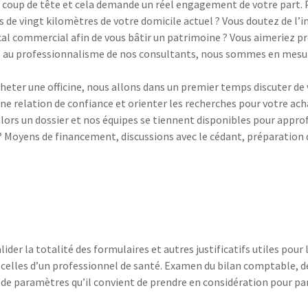
n coup de tête et cela demande un réel engagement de votre part. P
us de vingt kilomètres de votre domicile actuel ? Vous doutez de l
ocal commercial afin de vous bâtir un patrimoine ? Vous aimeriez p
t au professionnalisme de nos consultants, nous sommes en mesure 
eter une officine, nous allons dans un premier temps discuter de 
ne relation de confiance et orienter les recherches pour votre ach
alors un dossier et nos équipes se tiennent disponibles pour appro
ut ? Moyens de financement, discussions avec le cédant, préparat
der la totalité des formulaires et autres justificatifs utiles pour 
c celles d’un professionnel de santé. Examen du bilan comptable, d
e paramètres qu’il convient de prendre en considération pour parve