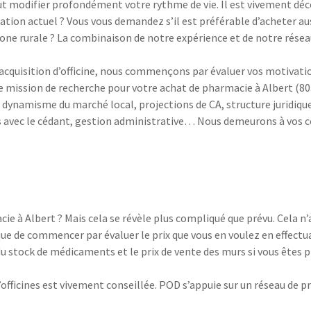
eut modifier profondément votre rythme de vie. Il est vivement déc
ation actuel ? Vous vous demandez s’il est préférable d’acheter aus
ne rurale ? La combinaison de notre expérience et de notre réseau
cquisition d’officine, nous commençons par évaluer vos motivations
e mission de recherche pour votre achat de pharmacie à Albert (8
 dynamisme du marché local, projections de CA, structure juridiqu
s avec le cédant, gestion administrative… Nous demeurons à vos côté
ie à Albert ? Mais cela se révèle plus compliqué que prévu. Cela n
ive que de commencer par évaluer le prix que vous en voulez en effe
 stock de médicaments et le prix de vente des murs si vous êtes p
’officines est vivement conseillée. POD s’appuie sur un réseau de 