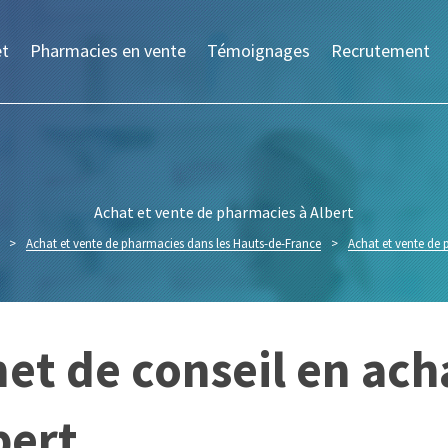
et
Pharmacies en vente
Témoignages
Recrutement
Achat et vente de pharmacies à Albert
>
Achat et vente de pharmacies dans les Hauts-de-France
>
Achat et vente de
et de conseil en ach
bert