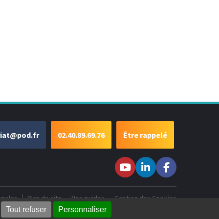
riat@pod.fr
02.40.89.69.76
Être rappelé
Suivez-nous sur
Suivez-nous
Suivez-
Youtube
sur LinkedIn
nous sur
Facebook
égales
Plan du site
Nos guides
Gestion des Cookies
Tout refuser
Personnaliser