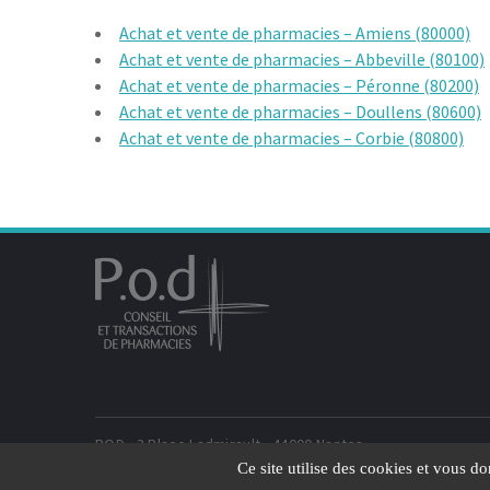
Achat et vente de pharmacies – Amiens (80000)
Achat et vente de pharmacies – Abbeville (80100)
Achat et vente de pharmacies – Péronne (80200)
Achat et vente de pharmacies – Doullens (80600)
Achat et vente de pharmacies – Corbie (80800)
POD - 3 Place Ladmirault - 44000 Nantes
POD - 45 rue de l'Avenir, A707, 33520 Bruges
Ce site utilise des cookies et vous d