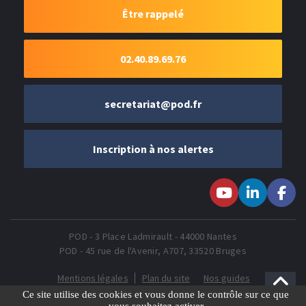
Être rappelé
02.40.89.69.76
secretariat@pod.fr
Inscription à nos alertes
Suivez-nous sur
Suivez-nous
Suivez-
Youtube
sur LinkedIn
nous sur
Faceboo
POD - 3 Place Ladmirault - 44000 Nantes
POD - 45 rue de l'Avenir, A707, 33520 Bruges
Mentions légales
Plan du site
Nos guides
Gestion des Cookies
Ce site utilise des cookies et vous donne le contrôle sur ce que