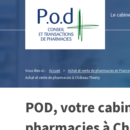
Le cabin
Vous êtes ici :
Accueil
>
Achat et vente de pharmacies en France
Achat et vente de pharmacies à Château-Thierry
POD, votre cabin
pharmacies à Ch