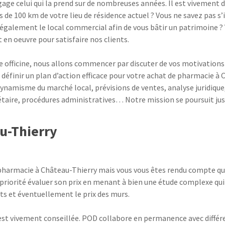
gage celui qui la prend sur de nombreuses années. Il est vivement d
s de 100 km de votre lieu de résidence actuel ? Vous ne savez pas s
r également le local commercial afin de vous bâtir un patrimoine 
 en oeuvre pour satisfaire nos clients.
e officine, nous allons commencer par discuter de vos motivations e
 définir un plan d’action efficace pour votre achat de pharmacie 
ynamisme du marché local, prévisions de ventes, analyse juridique, 
taire, procédures administratives… Notre mission se poursuit jusqu
u-Thierry
armacie à Château-Thierry mais vous vous êtes rendu compte que c
n priorité évaluer son prix en menant à bien une étude complexe qu
s et éventuellement le prix des murs.
s est vivement conseillée. POD collabore en permanence avec diff