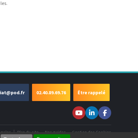
les.
riat@pod.fr
02.40.89.69.76
Être rappelé
Suivez-nous sur
Suivez-nous
Suivez-
Youtube
sur LinkedIn
nous sur
Facebook
égales
Plan du site
Nos guides
Gestion des Cookies