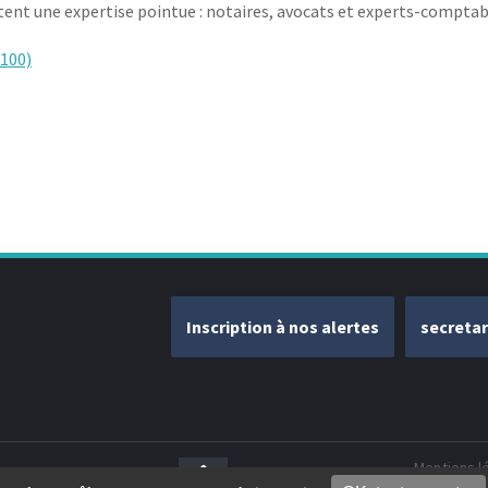
rtent une expertise pointue : notaires, avocats et experts-comptab
2100)
Inscription à nos alertes
secreta
Mentions l