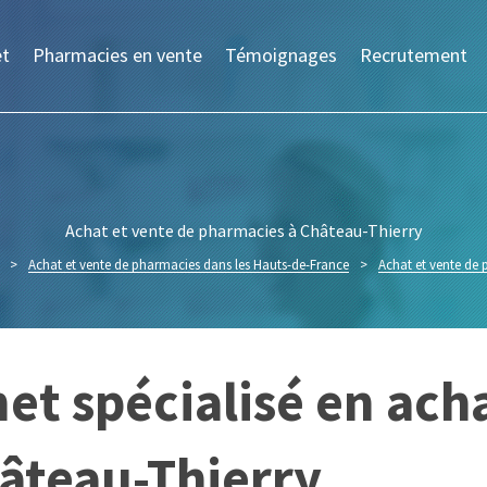
et
Pharmacies en vente
Témoignages
Recrutement
Achat et vente de pharmacies à Château-Thierry
>
Achat et vente de pharmacies dans les Hauts-de-France
>
Achat et vente de 
et spécialisé en ach
âteau-Thierry