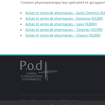
l’univers pharmaceutique leur spécialité et qui appo
Achat et vente de pharmacies – Saint-Quentin (0
Achat et vente de pharmacies – Soissons (02200)
Achat et vente de pharmacies – Laon (02000)
Achat et vente de pharmacies – Tergnier (02700)
Achat et vente de pharmacies – Chauny (02300)
POD - 3 Place Ladmirault - 44000 Nantes