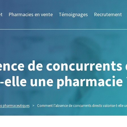
et
Pharmacies en vente
Témoignages
Recrutement
ce de concurrents d
t-elle une pharmacie 
ons pharmaceutiques
>
Comment l’absence de concurrents directs valorise-t-elle 