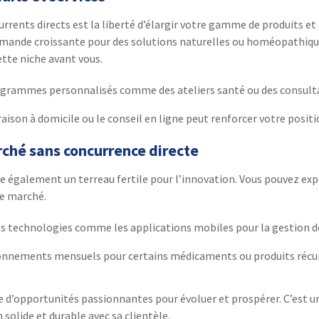
rrents directs est la liberté d’élargir votre gamme de produits et 
ande croissante pour des solutions naturelles ou homéopathique
ette niche avant vous.
ogrammes personnalisés comme des ateliers santé ou des consulta
vraison à domicile ou le conseil en ligne peut renforcer votre posi
rché sans concurrence directe
re également un terreau fertile pour l’innovation. Vous pouvez ex
le marché.
res technologies comme les applications mobiles pour la gestion 
onnements mensuels pour certains médicaments ou produits récurre
onde d’opportunités passionnantes pour évoluer et prospérer. C’es
 solide et durable avec sa clientèle.