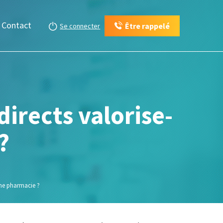
Contact
Être rappelé
Se connecter
irects valorise-
?
une pharmacie ?