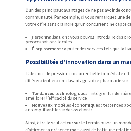
L’un des principaux avantages de ne pas avoir de concu
communauté. Par exemple, si vous remarquez une dem
votre offre sans craindre qu’un concurrent ne capte c
Personnalisation :
vous pouvez introduire des pr
préoccupations locales.
Élargissement :
ajouter des services tels que la li
Possibilités d’innovation dans un ma
L’absence de pression concurrentielle immédiate off
différencient encore davantage votre pharmacie sur 
Tendances technologiques :
intégrer les derniè
améliorer l’efficacité du service.
Nouveaux modèles économiques :
tester des ab
en simplifiant la vie de vos clients.
Ainsi, être le seul acteur sur le terrain ouvre un m
d’affirmer sa présence mais aussi de bâtir une relation