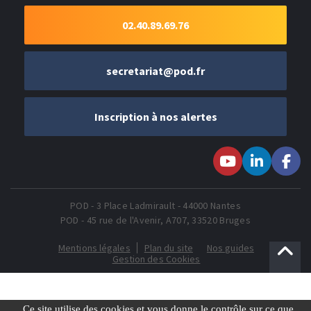
02.40.89.69.76
secretariat@pod.fr
Inscription à nos alertes
Suivez-nous sur
Suivez-nous
Suivez-
Youtube
sur LinkedIn
nous sur
Faceboo
POD - 3 Place Ladmirault - 44000 Nantes
POD - 45 rue de l'Avenir, A707, 33520 Bruges
Mentions légales
Plan du site
Nos guides
Gestion des Cookies
Ce site utilise des cookies et vous donne le contrôle sur ce que