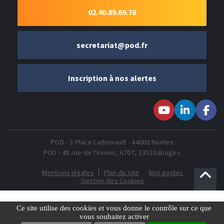
02.40.89.69.76
secretariat@pod.fr
Inscription à nos alertes
Suivez-nous sur
Suivez-nous
Suivez-
Youtube
sur LinkedIn
nous sur
Faceboo
POD - 3 Place Ladmirault - 44000 Nantes
POD - 45 rue de l'Avenir, A707, 33520 Bruges
Mentions légales
Plan du site
Nos guides
Gestion des Cookies
Ce site utilise des cookies et vous donne le contrôle sur ce que
vous souhaitez activer