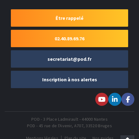
Être rappelé
02.40.89.69.76
secretariat@pod.fr
Inscription à nos alertes
Suivez-nous sur
Suivez-nous
Suivez-
Youtube
sur LinkedIn
nous sur
Faceboo
POD - 3 Place Ladmirault - 44000 Nantes
POD - 45 rue de l'Avenir, A707, 33520 Bruges
Mentions légales
Plan du site
Nos guides