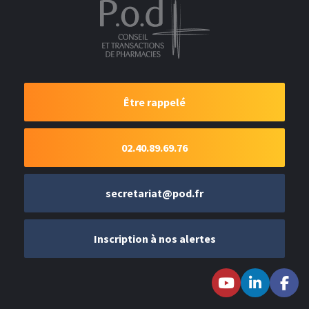
Être rappelé
02.40.89.69.76
secretariat@pod.fr
Inscription à nos alertes
Suivez-nous sur
Suivez-nous
Suivez-