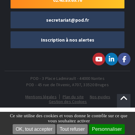
02.40.89.69.76
secretariat@pod.fr
Inscription à nos alertes
Suivez-nous sur
Suivez-nous
Suivez-
Youtube
sur LinkedIn
nous sur
Faceboo
POD - 3 Place Ladmirault - 44000 Nantes
POD - 45 rue de l'Avenir, A707, 33520 Bruges
Mentions légales
Plan du site
Nos guides
Gestion des Cookies
Ce site utilise des cookies et vous donne le contrôle sur ce que
vous souhaitez activer
OK, tout accepter
Tout refuser
Personnaliser