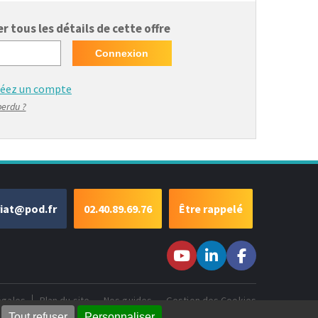
 tous les détails de cette offre
réez un compte
perdu ?
riat@pod.fr
02.40.89.69.76
Être rappelé
Suivez-nous sur
Suivez-nous
Suivez-
Youtube
sur LinkedIn
nous sur
Facebook
égales
Plan du site
Nos guides
Gestion des Cookies
Tout refuser
Personnaliser