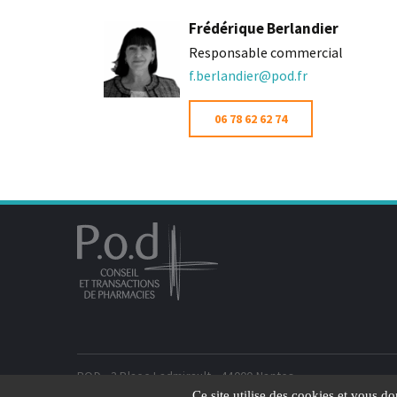
Frédérique Berlandier
Responsable commercial
f.berlandier@pod.fr
06 78 62 62 74
POD - 3 Place Ladmirault - 44000 Nantes
POD - 45 rue de l'Avenir, A707, 33520 Bruges
Ce site utilise des cookies et vous d