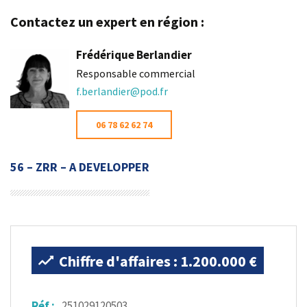
Contactez un expert en région :
Frédérique Berlandier
Responsable commercial
f.berlandier@pod.fr
06 78 62 62 74
56 – ZRR – A DEVELOPPER
Chiffre d'affaires : 1.200.000 €
Réf :
251029120503