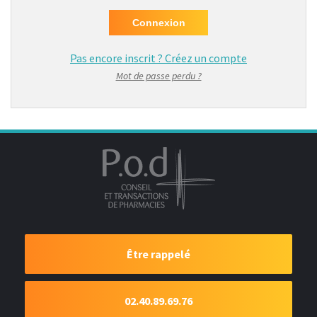
Pas encore inscrit ?
Créez un compte
Mot de passe perdu ?
Être rappelé
02.40.89.69.76