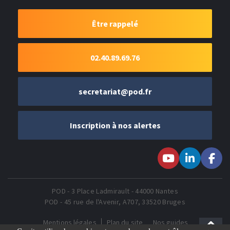
Être rappelé
02.40.89.69.76
secretariat@pod.fr
Inscription à nos alertes
Suivez-nous sur
Suivez-nous
Suivez-
Youtube
sur LinkedIn
nous sur
Faceboo
POD - 3 Place Ladmirault - 44000 Nantes
POD - 45 rue de l'Avenir, A707, 33520 Bruges
Mentions légales
Plan du site
Nos guides