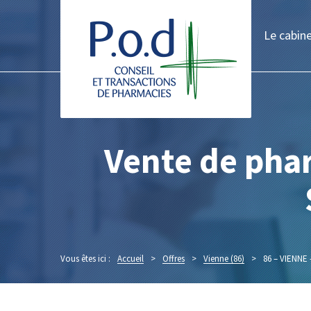
Le cabin
Vente de pha
Vous êtes ici :
Accueil
>
Offres
>
Vienne (86)
>
86 – VIENN