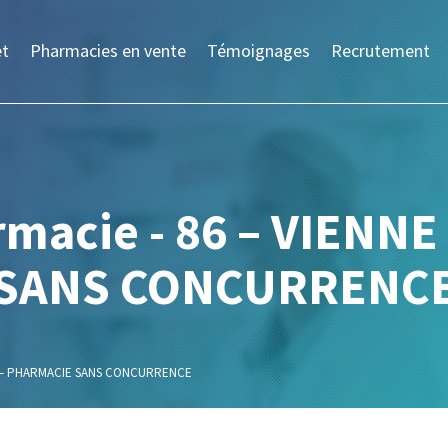
et
Pharmacies en vente
Témoignages
Recrutement
rmacie - 86 – VIENN
SANS CONCURRENC
E – PHARMACIE SANS CONCURRENCE