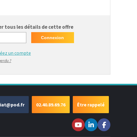
 tous les détails de cette offre
réez un compte
perdu ?
riat@pod.fr
02.40.89.69.76
Être rappelé
Suivez-nous sur
Suivez-nous
Suivez-