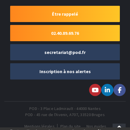
Être rappelé
02.40.89.69.76
secretariat@pod.fr
Inscription à nos alertes
Suivez-nous sur
Suivez-nous
Suivez-
Youtube
sur LinkedIn
nous sur
Faceboo
POD - 3 Place Ladmirault - 44000 Nantes
POD - 45 rue de l'Avenir, A707, 33520 Bruges
Mentions légales
Plan du site
Nos guides