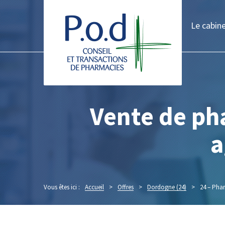
Le cabin
Vente de ph
a
Vous êtes ici :
Accueil
>
Offres
>
Dordogne (24)
>
24 – Pha