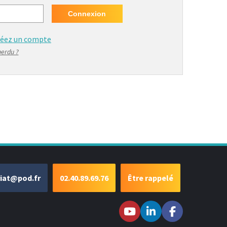
réez un compte
perdu ?
riat@pod.fr
02.40.89.69.76
Être rappelé
Suivez-nous sur
Suivez-nous
Suivez-