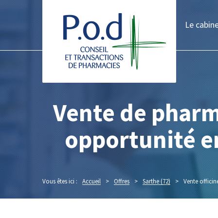
Le cabin
Vente de pharma
opportunité en
Vous êtes ici :
Accueil
>
Offres
>
Sarthe (72)
>
Vente officin