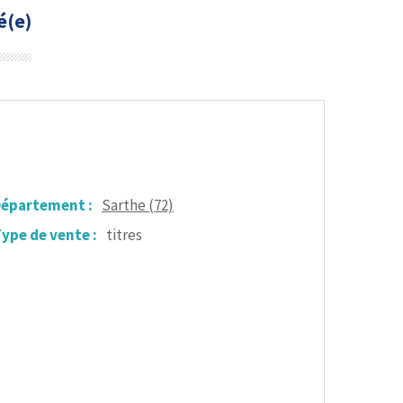
é(e)
épartement :
Sarthe (72)
ype de vente :
titres