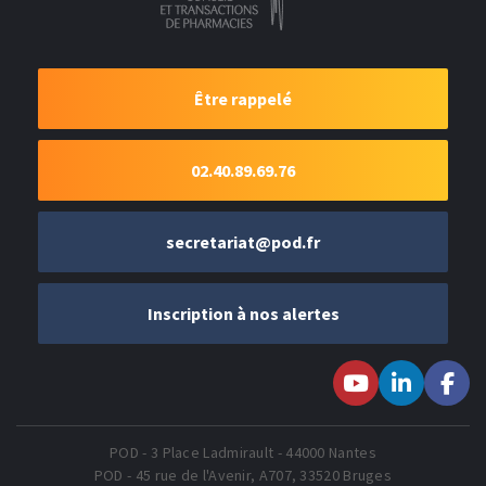
Être rappelé
02.40.89.69.76
secretariat@pod.fr
Inscription à nos alertes
Suivez-nous sur
Suivez-nous
Suivez-
Youtube
sur LinkedIn
nous sur
Faceboo
POD - 3 Place Ladmirault - 44000 Nantes
POD - 45 rue de l'Avenir, A707, 33520 Bruges