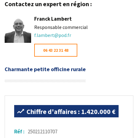
Contactez un expert en région :
Franck Lambert
Responsable commercial
f.lambert@pod.fr
06 43 22 31 48
Charmante petite officine rurale
Chiffre d'affaires : 1.420.000 €
Réf :
250212110707