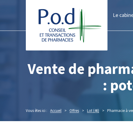
Le cabin
Vente de pharma
: po
Vous êtes ici :
Accueil
>
Offres
>
Lot (46)
>
Pharmacie à ven