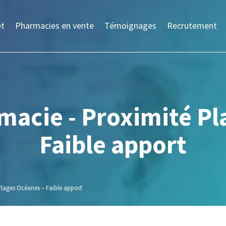
et
Pharmacies en vente
Témoignages
Recrutement
macie - Proximité Pl
Faible apport
lages Océanes – Faible apport