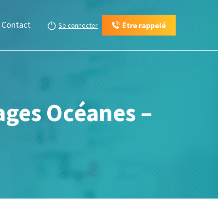
Contact
Être rappelé
Se connecter
ages Océanes –