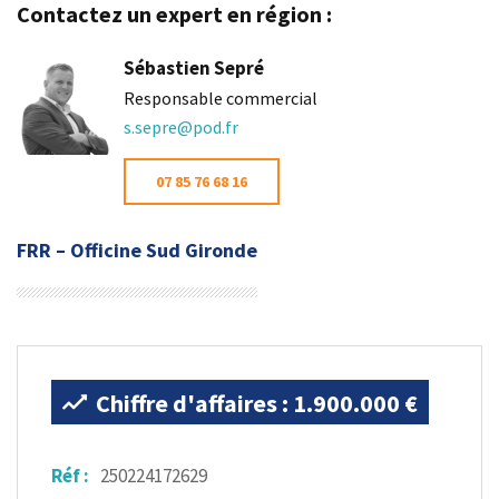
Contactez un expert en région :
Sébastien Sepré
Responsable commercial
s.sepre@pod.fr
07 85 76 68 16
FRR – Officine Sud Gironde
Chiffre d'affaires : 1.900.000 €
Réf :
250224172629