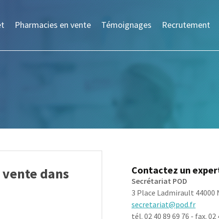
et
Pharmacies en vente
Témoignages
Recrutement
Contactez un expert
 vente dans
Secrétariat POD
3 Place Ladmirault 4400
secretariat@pod.fr
tél. 02 40 89 69 76 - fax. 02