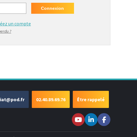
réez un compte
perdu ?
riat@pod.fr
02.40.89.69.76
Être rappelé
Suivez-nous sur
Suivez-nous
Suivez-
Youtube
sur LinkedIn
nous sur