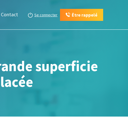
Contact
Être rappelé
Se connecter
rande superficie
placée