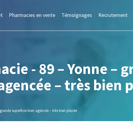
et
Pharmacies en vente
Témoignages
Recrutement
cie - 89 – Yonne – g
agencée – très bien 
grande superficie bien agencée – très bien placée