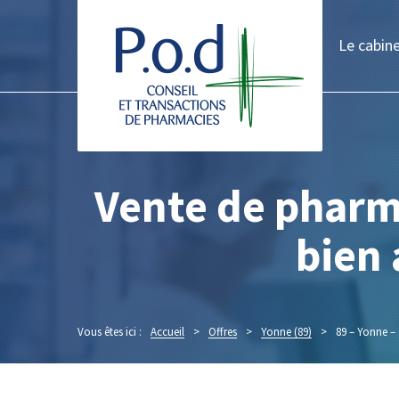
Le cabin
Vente de pharma
bien 
Vous êtes ici :
Accueil
>
Offres
>
Yonne (89)
>
89 – Yonne – 