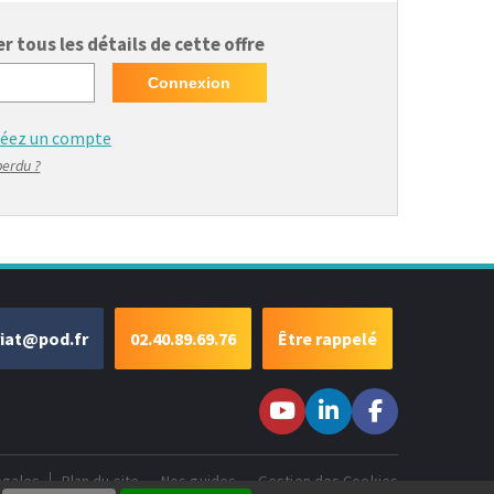
 tous les détails de cette offre
réez un compte
perdu ?
riat@pod.fr
02.40.89.69.76
Être rappelé
Suivez-nous sur
Suivez-nous
Suivez-
Youtube
sur LinkedIn
nous sur
Facebook
égales
Plan du site
Nos guides
Gestion des Cookies