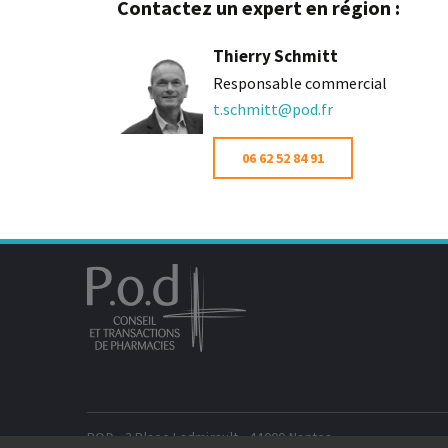
Contactez un expert en région :
Thierry Schmitt
Responsable commercial
t.schmitt@pod.fr
06 62 52 84 91
POD - 3 Place Ladmirault - 44000 Nantes