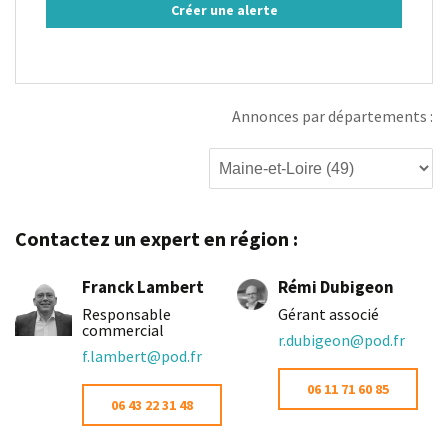
Créer une alerte
Annonces par départements :
Contactez un expert en région :
Franck Lambert
Rémi Dubigeon
Responsable
Gérant associé
commercial
r.dubigeon@pod.fr
f.lambert@pod.fr
06 11 71 60 85
06 43 22 31 48