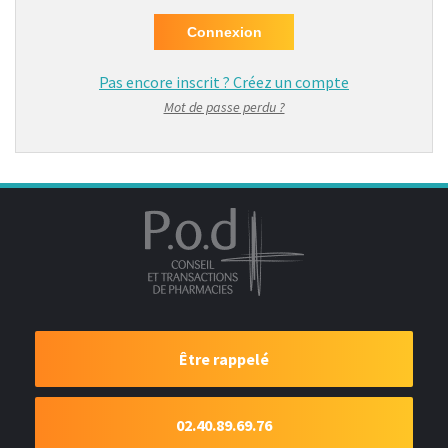
Pas encore inscrit ?
Créez un compte
Mot de passe perdu ?
Être rappelé
02.40.89.69.76