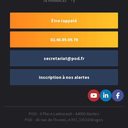
Être rappelé
02.40.89.69.76
secretariat@pod.fr
Inscription à nos alertes
Suivez-nous sur
Suivez-nous
Suivez-
Youtube
sur LinkedIn
nous sur
Faceboo
POD - 3 Place Ladmirault - 44000 Nantes
POD - 45 rue de l'Avenir, A707, 33520 Bruges