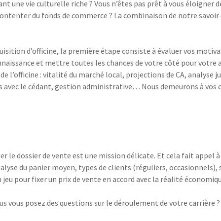
nt une vie culturelle riche ? Vous n’êtes pas prêt à vous éloigner 
e contenter du fonds de commerce ? La combinaison de notre savoir
isition d’officine, la première étape consiste à évaluer vos moti
onnaissance et mettre toutes les chances de votre côté pour votre
 l’officine : vitalité du marché local, projections de CA, analyse j
s avec le cédant, gestion administrative… Nous demeurons à vos côté
 le dossier de vente est une mission délicate. Et cela fait appel 
nalyse du panier moyen, types de clients (réguliers, occasionnel
eu pour fixer un prix de vente en accord avec la réalité économiqu
ous vous posez des questions sur le déroulement de votre carrière