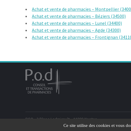
Achat et vente de pharmacies – Montpellier (3400
Achat et vente de pharmacies – Béziers (34500)
Achat et vente de pharmacies – Lunel (34400)
Achat et vente de pharmacies – Agde (34300)
Achat et vente de pharmacies – Frontignan (3411
POD - 3 Place Ladmirault - 44000 Nantes
POD - 45 rue de l'Avenir, A707, 33520 Bruges
Ce site utilise des cookies et vous d