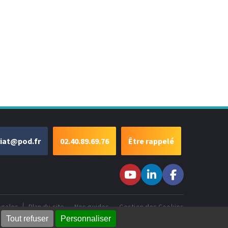
riat@pod.fr
02.40.89.69.76
Être rappelé
Suivez-nous sur
Suivez-nous
Suivez-
Youtube
sur LinkedIn
nous sur
Facebook
égales
Plan du site
Nos guides
Gestion des Cookies
Tout refuser
Personnaliser